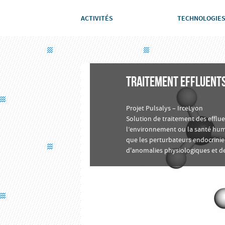
ACTIVITÉS
TECHNOLOGIE
TRAITEMENT EFFLUENTS
Projet Pulsalys – IrceLyon
Solution de traitement des effl
l’environnement ou la santé hum
que les perturbateurs endocrini
d'anomalies physiologiques et d