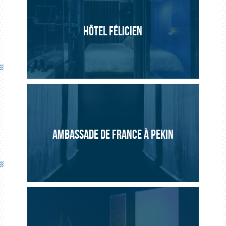
Art Entreprise – Création Mengzhi Zeng
2014, La Défense, Paris
HÔTEL FÉLICIEN
Conception mécanique.
Solution Lightex sur mesure et développement d’une
électronique adaptée.
Grands panneaux lumineux pour rétroéclairage de
plaques de verre colorées.
AMBASSADE DE FRANCE À PEKIN