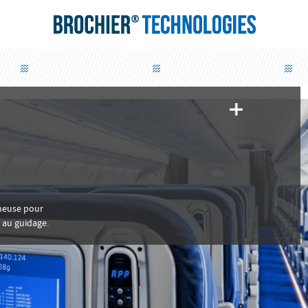
S
ineuse pour
 au guidage.