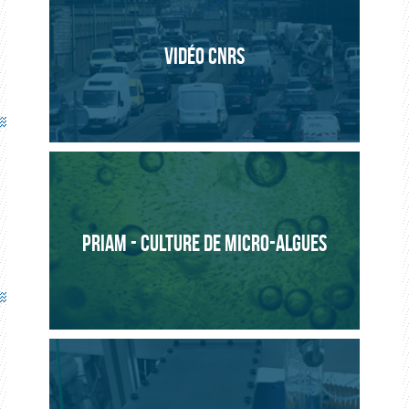
2016 – 2020
Projet FUI multipartenaires de 42 mois visant à
VIDÉO CNRS
développer un système autonome de traitement de l’air
de l’habitacle, à bord des véhicules.
Labellisation :
PCA – IRCE Lyon – CIRI – INSA LMFA – Saint-
Gobain CREE – Efi Lighting – Brochier Technologies
Financement :
Grand Lyon
PRIAM - CULTURE DE MICRO-ALGUES