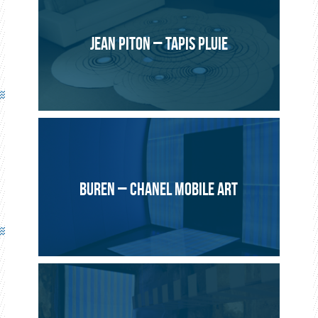
COMMERCIAL
JEAN PITON – TAPIS PLUIE
Art Project
2009, Le Havre
Solution Lightex® sur mesure.
Nuages lumineux composés de panneaux collés sur
plaques de polycarbonate.
BUREN – CHANEL MOBILE ART